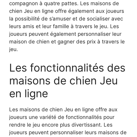
compagnon à quatre pattes. Les maisons de
chien Jeu en ligne offre également aux joueurs
la possibilité de s’amuser et de socialiser avec
leurs amis et leur famille à travers le jeu. Les
joueurs peuvent également personnaliser leur
maison de chien et gagner des prix à travers le
jeu.
Les fonctionnalités des
maisons de chien Jeu
en ligne
Les maisons de chien Jeu en ligne offre aux
joueurs une variété de fonctionnalités pour
rendre le jeu encore plus divertissant. Les
joueurs peuvent personnaliser leurs maisons de