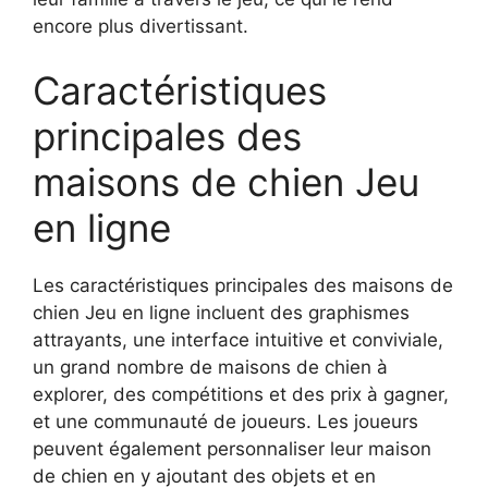
encore plus divertissant.
Caractéristiques
principales des
maisons de chien Jeu
en ligne
Les caractéristiques principales des maisons de
chien Jeu en ligne incluent des graphismes
attrayants, une interface intuitive et conviviale,
un grand nombre de maisons de chien à
explorer, des compétitions et des prix à gagner,
et une communauté de joueurs. Les joueurs
peuvent également personnaliser leur maison
de chien en y ajoutant des objets et en