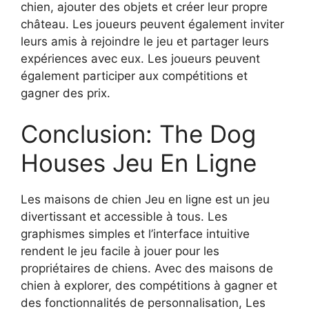
chien, ajouter des objets et créer leur propre
château. Les joueurs peuvent également inviter
leurs amis à rejoindre le jeu et partager leurs
expériences avec eux. Les joueurs peuvent
également participer aux compétitions et
gagner des prix.
Conclusion: The Dog
Houses Jeu En Ligne
Les maisons de chien Jeu en ligne est un jeu
divertissant et accessible à tous. Les
graphismes simples et l’interface intuitive
rendent le jeu facile à jouer pour les
propriétaires de chiens. Avec des maisons de
chien à explorer, des compétitions à gagner et
des fonctionnalités de personnalisation, Les