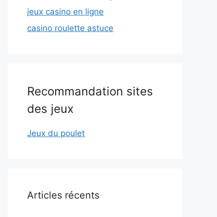
jeux casino en ligne
casino roulette astuce
Recommandation sites
des jeux
Jeux du poulet
Articles récents