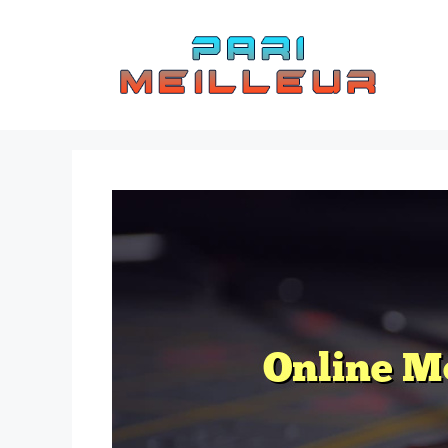
Aller
au
contenu