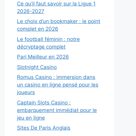
Ce qu’il faut savoir sur la Ligue 1
2026-2027
Le choix d’un bookmaker : le point
complet en 2026
Le football féminin : notre
décryptage complet
Pari Meilleur en 2026
Slotnight Casino
Romus Casino : immersion dans
un casino en ligne pensé pour les
joueurs
Captain Slots Casino :
embarquement immédiat pour le
jeu en ligne
Sites De Paris Anglais