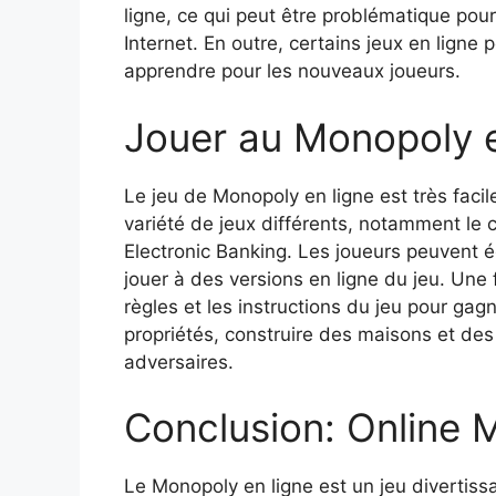
ligne, ce qui peut être problématique pou
Internet. En outre, certains jeux en ligne p
apprendre pour les nouveaux joueurs.
Jouer au Monopoly e
Le jeu de Monopoly en ligne est très facil
variété de jeux différents, notamment le
Electronic Banking. Les joueurs peuvent 
jouer à des versions en ligne du jeu. Une f
règles et les instructions du jeu pour ga
propriétés, construire des maisons et des 
adversaires.
Conclusion: Online 
Le Monopoly en ligne est un jeu divertiss