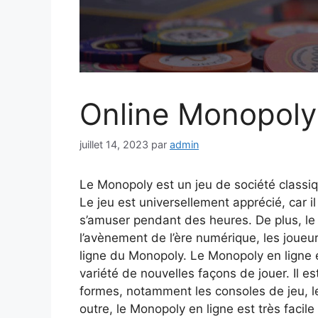
Online Monopoly
juillet 14, 2023
par
admin
Le Monopoly est un jeu de société classiq
Le jeu est universellement apprécié, car il
s’amuser pendant des heures. De plus, le j
l’avènement de l’ère numérique, les joueur
ligne du Monopoly. Le Monopoly en ligne e
variété de nouvelles façons de jouer. Il e
formes, notamment les consoles de jeu, le
outre, le Monopoly en ligne est très facil