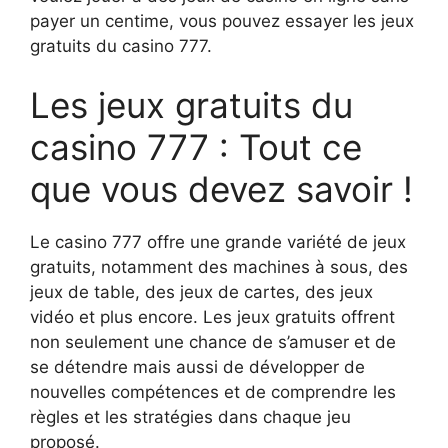
payer un centime, vous pouvez essayer les jeux
gratuits du casino 777.
Les jeux gratuits du
casino 777 : Tout ce
que vous devez savoir !
Le casino 777 offre une grande variété de jeux
gratuits, notamment des machines à sous, des
jeux de table, des jeux de cartes, des jeux
vidéo et plus encore. Les jeux gratuits offrent
non seulement une chance de s’amuser et de
se détendre mais aussi de développer de
nouvelles compétences et de comprendre les
règles et les stratégies dans chaque jeu
proposé.