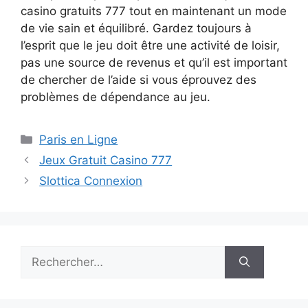
casino gratuits 777 tout en maintenant un mode
de vie sain et équilibré. Gardez toujours à
l’esprit que le jeu doit être une activité de loisir,
pas une source de revenus et qu’il est important
de chercher de l’aide si vous éprouvez des
problèmes de dépendance au jeu.
Catégories
Paris en Ligne
Jeux Gratuit Casino 777
Slottica Connexion
Rechercher :