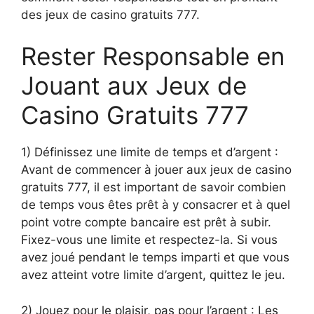
des jeux de casino gratuits 777.
Rester Responsable en
Jouant aux Jeux de
Casino Gratuits 777
1) Définissez une limite de temps et d’argent :
Avant de commencer à jouer aux jeux de casino
gratuits 777, il est important de savoir combien
de temps vous êtes prêt à y consacrer et à quel
point votre compte bancaire est prêt à subir.
Fixez-vous une limite et respectez-la. Si vous
avez joué pendant le temps imparti et que vous
avez atteint votre limite d’argent, quittez le jeu.
2) Jouez pour le plaisir, pas pour l’argent : Les