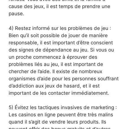
cause des jeux, il est temps de prendre une
pause.
4) Restez informé sur les problèmes de jeu :
Bien qu’il soit possible de jouer de manière
responsable, il est important d’être conscient
des signes de dépendance au jeu. Si vous ou
un proche commencez à éprouver des
problèmes liés au jeu, il est important de
chercher de l’aide. Il existe de nombreux
organismes d’aide pour les personnes souffrant
d’addiction aux jeux de hasard, et il est
important de les contacter immédiatement.
5) Évitez les tactiques invasives de marketing :
Les casinos en ligne peuvent être très malins
quand il s’agit de vendre leurs produits. Ils