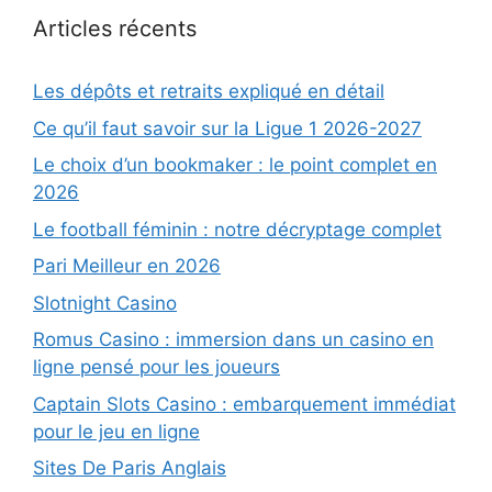
Articles récents
Les dépôts et retraits expliqué en détail
Ce qu’il faut savoir sur la Ligue 1 2026-2027
Le choix d’un bookmaker : le point complet en
2026
Le football féminin : notre décryptage complet
Pari Meilleur en 2026
Slotnight Casino
Romus Casino : immersion dans un casino en
ligne pensé pour les joueurs
Captain Slots Casino : embarquement immédiat
pour le jeu en ligne
Sites De Paris Anglais