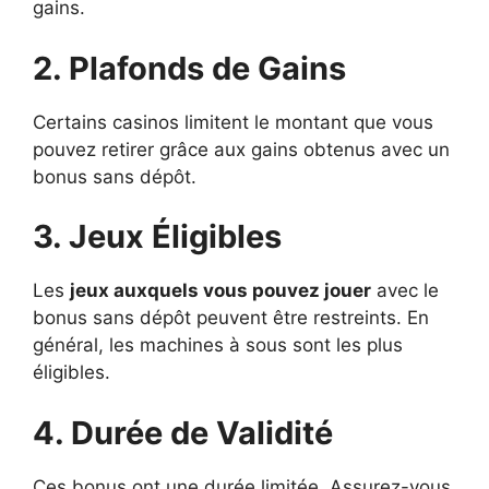
gains.
2. Plafonds de Gains
Certains casinos limitent le montant que vous
pouvez retirer grâce aux gains obtenus avec un
bonus sans dépôt.
3. Jeux Éligibles
Les
jeux auxquels vous pouvez jouer
avec le
bonus sans dépôt peuvent être restreints. En
général, les machines à sous sont les plus
éligibles.
4. Durée de Validité
Ces bonus ont une durée limitée. Assurez-vous