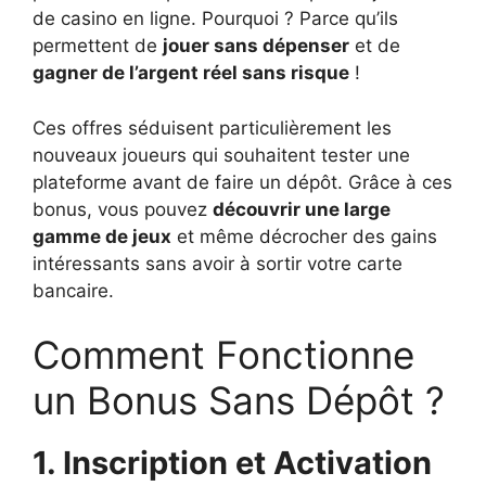
de casino en ligne. Pourquoi ? Parce qu’ils
permettent de
jouer sans dépenser
et de
gagner de l’argent réel sans risque
!
Ces offres séduisent particulièrement les
nouveaux joueurs qui souhaitent tester une
plateforme avant de faire un dépôt. Grâce à ces
bonus, vous pouvez
découvrir une large
gamme de jeux
et même décrocher des gains
intéressants sans avoir à sortir votre carte
bancaire.
Comment Fonctionne
un Bonus Sans Dépôt ?
1. Inscription et Activation