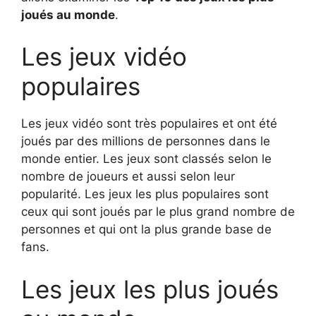
joués au monde
.
Les jeux vidéo
populaires
Les jeux vidéo sont très populaires et ont été
joués par des millions de personnes dans le
monde entier. Les jeux sont classés selon le
nombre de joueurs et aussi selon leur
popularité. Les jeux les plus populaires sont
ceux qui sont joués par le plus grand nombre de
personnes et qui ont la plus grande base de
fans.
Les jeux les plus joués