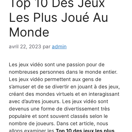
Top 10 Des Jeux
Les Plus Joué Au
Monde
avril 22, 2023
par
admin
Les jeux vidéo sont une passion pour de
nombreuses personnes dans le monde entier.
Les jeux vidéo permettent aux gens de
s’amuser et de se divertir en jouant à des jeux,
créant des mondes virtuels et en interagissant
avec d’autres joueurs. Les jeux vidéo sont
devenus une forme de divertissement très
populaire et sont souvent classés selon le
nombre de joueurs. Dans cet article, nous
allons examiner les
Top 10 des jeux les plus