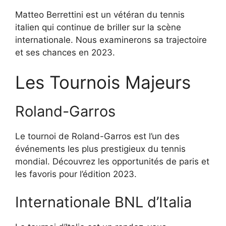
Matteo Berrettini est un vétéran du tennis
italien qui continue de briller sur la scène
internationale. Nous examinerons sa trajectoire
et ses chances en 2023.
Les Tournois Majeurs
Roland-Garros
Le tournoi de Roland-Garros est l’un des
événements les plus prestigieux du tennis
mondial. Découvrez les opportunités de paris et
les favoris pour l’édition 2023.
Internationale BNL d’Italia