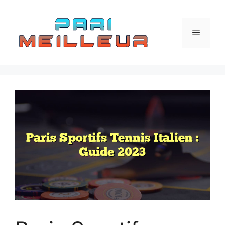
Aller
au
contenu
Menu