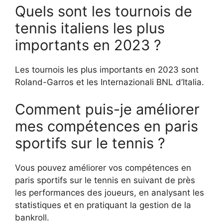
Quels sont les tournois de
tennis italiens les plus
importants en 2023 ?
Les tournois les plus importants en 2023 sont
Roland-Garros et les Internazionali BNL d’Italia.
Comment puis-je améliorer
mes compétences en paris
sportifs sur le tennis ?
Vous pouvez améliorer vos compétences en
paris sportifs sur le tennis en suivant de près
les performances des joueurs, en analysant les
statistiques et en pratiquant la gestion de la
bankroll.