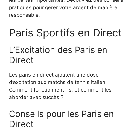
pratiques pour gérer votre argent de manière
responsable.
Paris Sportifs en Direct
L’Excitation des Paris en
Direct
Les paris en direct ajoutent une dose
d’excitation aux matchs de tennis italien.
Comment fonctionnent-ils, et comment les
aborder avec succès ?
Conseils pour les Paris en
Direct