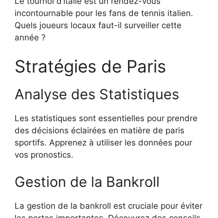
Le tournoi d’Italie est un rendez-vous
incontournable pour les fans de tennis italien.
Quels joueurs locaux faut-il surveiller cette
année ?
Stratégies de Paris
Analyse des Statistiques
Les statistiques sont essentielles pour prendre
des décisions éclairées en matière de paris
sportifs. Apprenez à utiliser les données pour
vos pronostics.
Gestion de la Bankroll
La gestion de la bankroll est cruciale pour éviter
les pertes importantes. Découvrez des conseils