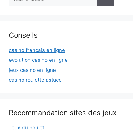
Conseils
casino francais en ligne
evolution casino en ligne
jeux casino en ligne
casino roulette astuce
Recommandation sites des jeux
Jeux du poulet