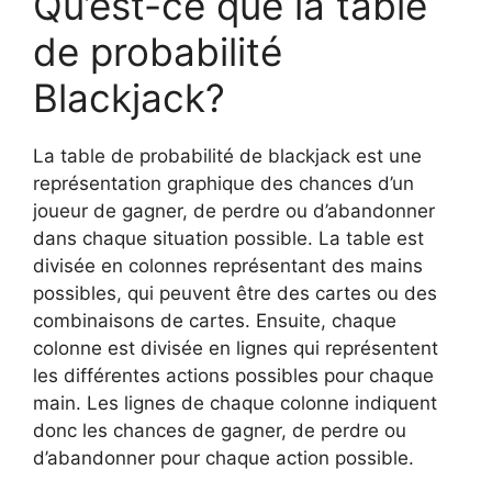
Qu’est-ce que la table
de probabilité
Blackjack?
La table de probabilité de blackjack est une
représentation graphique des chances d’un
joueur de gagner, de perdre ou d’abandonner
dans chaque situation possible. La table est
divisée en colonnes représentant des mains
possibles, qui peuvent être des cartes ou des
combinaisons de cartes. Ensuite, chaque
colonne est divisée en lignes qui représentent
les différentes actions possibles pour chaque
main. Les lignes de chaque colonne indiquent
donc les chances de gagner, de perdre ou
d’abandonner pour chaque action possible.