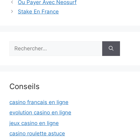
Ou Payer Avec Neosurf
Stake En France
Rechercher :
Conseils
casino francais en ligne
evolution casino en ligne
jeux casino en ligne
casino roulette astuce