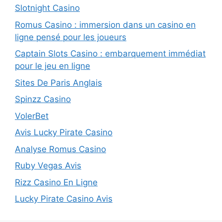
Slotnight Casino
Romus Casino : immersion dans un casino en
ligne pensé pour les joueurs
Captain Slots Casino : embarquement immédiat
pour le jeu en ligne
Sites De Paris Anglais
Spinzz Casino
VolerBet
Avis Lucky Pirate Casino
Analyse Romus Casino
Ruby Vegas Avis
Rizz Casino En Ligne
Lucky Pirate Casino Avis