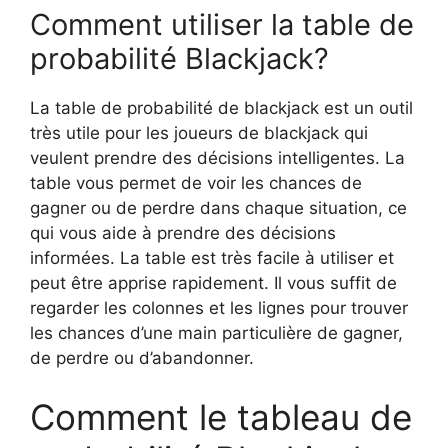
Comment utiliser la table de
probabilité Blackjack?
La table de probabilité de blackjack est un outil
très utile pour les joueurs de blackjack qui
veulent prendre des décisions intelligentes. La
table vous permet de voir les chances de
gagner ou de perdre dans chaque situation, ce
qui vous aide à prendre des décisions
informées. La table est très facile à utiliser et
peut être apprise rapidement. Il vous suffit de
regarder les colonnes et les lignes pour trouver
les chances d’une main particulière de gagner,
de perdre ou d’abandonner.
Comment le tableau de