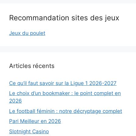
Recommandation sites des jeux
Jeux du poulet
Articles récents
Ce qu’il faut savoir sur la Ligue 1 2026-2027
Le choix d’un bookmaker : le point complet en
2026
Le football féminin : notre décryptage complet
Pari Meilleur en 2026
Slotnight Casino