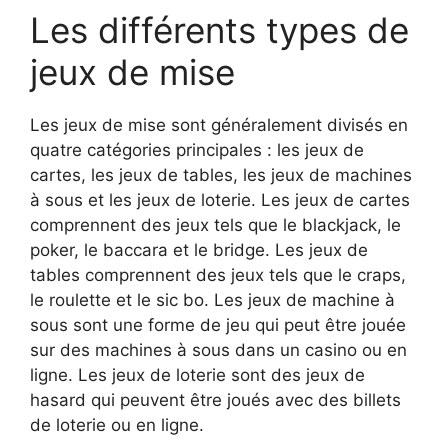
Les différents types de
jeux de mise
Les jeux de mise sont généralement divisés en
quatre catégories principales : les jeux de
cartes, les jeux de tables, les jeux de machines
à sous et les jeux de loterie. Les jeux de cartes
comprennent des jeux tels que le blackjack, le
poker, le baccara et le bridge. Les jeux de
tables comprennent des jeux tels que le craps,
le roulette et le sic bo. Les jeux de machine à
sous sont une forme de jeu qui peut être jouée
sur des machines à sous dans un casino ou en
ligne. Les jeux de loterie sont des jeux de
hasard qui peuvent être joués avec des billets
de loterie ou en ligne.