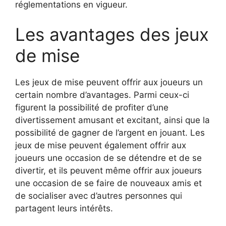
réglementations en vigueur.
Les avantages des jeux
de mise
Les jeux de mise peuvent offrir aux joueurs un
certain nombre d’avantages. Parmi ceux-ci
figurent la possibilité de profiter d’une
divertissement amusant et excitant, ainsi que la
possibilité de gagner de l’argent en jouant. Les
jeux de mise peuvent également offrir aux
joueurs une occasion de se détendre et de se
divertir, et ils peuvent même offrir aux joueurs
une occasion de se faire de nouveaux amis et
de socialiser avec d’autres personnes qui
partagent leurs intérêts.