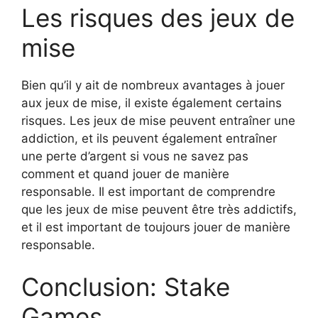
Les risques des jeux de
mise
Bien qu’il y ait de nombreux avantages à jouer
aux jeux de mise, il existe également certains
risques. Les jeux de mise peuvent entraîner une
addiction, et ils peuvent également entraîner
une perte d’argent si vous ne savez pas
comment et quand jouer de manière
responsable. Il est important de comprendre
que les jeux de mise peuvent être très addictifs,
et il est important de toujours jouer de manière
responsable.
Conclusion: Stake
Games