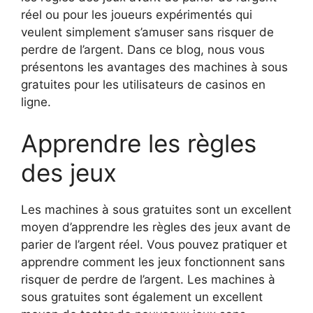
réel ou pour les joueurs expérimentés qui
veulent simplement s’amuser sans risquer de
perdre de l’argent. Dans ce blog, nous vous
présentons les avantages des machines à sous
gratuites pour les utilisateurs de casinos en
ligne.
Apprendre les règles
des jeux
Les machines à sous gratuites sont un excellent
moyen d’apprendre les règles des jeux avant de
parier de l’argent réel. Vous pouvez pratiquer et
apprendre comment les jeux fonctionnent sans
risquer de perdre de l’argent. Les machines à
sous gratuites sont également un excellent