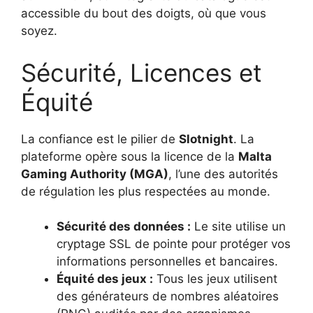
accessible du bout des doigts, où que vous
soyez.
Sécurité, Licences et
Équité
La confiance est le pilier de
Slotnight
. La
plateforme opère sous la licence de la
Malta
Gaming Authority (MGA)
, l’une des autorités
de régulation les plus respectées au monde.
Sécurité des données :
Le site utilise un
cryptage SSL de pointe pour protéger vos
informations personnelles et bancaires.
Équité des jeux :
Tous les jeux utilisent
des générateurs de nombres aléatoires