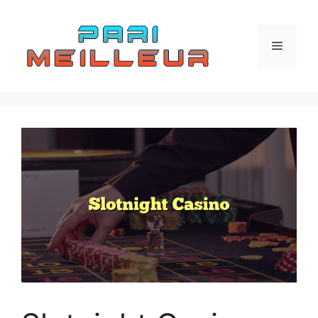
Aller
au
contenu
Menu