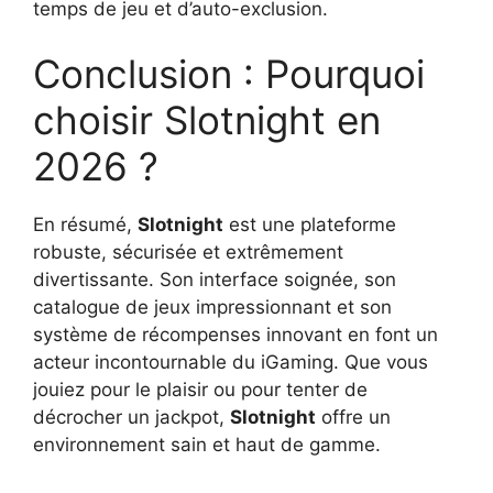
temps de jeu et d’auto-exclusion.
Conclusion : Pourquoi
choisir Slotnight en
2026 ?
En résumé,
Slotnight
est une plateforme
robuste, sécurisée et extrêmement
divertissante. Son interface soignée, son
catalogue de jeux impressionnant et son
système de récompenses innovant en font un
acteur incontournable du iGaming. Que vous
jouiez pour le plaisir ou pour tenter de
décrocher un jackpot,
Slotnight
offre un
environnement sain et haut de gamme.