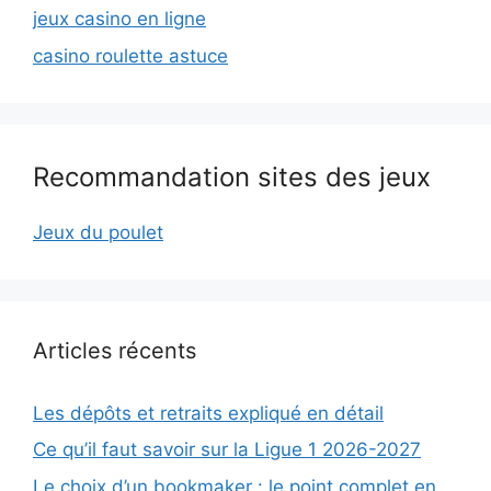
jeux casino en ligne
casino roulette astuce
Recommandation sites des jeux
Jeux du poulet
Articles récents
Les dépôts et retraits expliqué en détail
Ce qu’il faut savoir sur la Ligue 1 2026-2027
Le choix d’un bookmaker : le point complet en