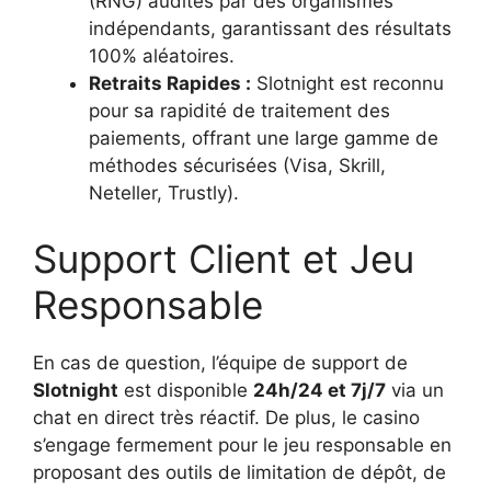
(RNG) audités par des organismes
indépendants, garantissant des résultats
100% aléatoires.
Retraits Rapides :
Slotnight est reconnu
pour sa rapidité de traitement des
paiements, offrant une large gamme de
méthodes sécurisées (Visa, Skrill,
Neteller, Trustly).
Support Client et Jeu
Responsable
En cas de question, l’équipe de support de
Slotnight
est disponible
24h/24 et 7j/7
via un
chat en direct très réactif. De plus, le casino
s’engage fermement pour le jeu responsable en
proposant des outils de limitation de dépôt, de