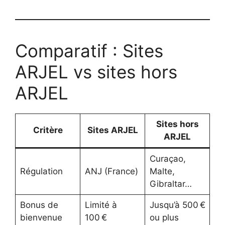
Comparatif : Sites
ARJEL vs sites hors
ARJEL
Sites hors
Critère
Sites ARJEL
ARJEL
Curaçao,
Régulation
ANJ (France)
Malte,
Gibraltar…
Bonus de
Limité à
Jusqu’à 500 €
bienvenue
100 €
ou plus