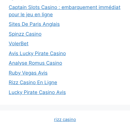
Captain Slots Casino : embarquement immédiat
pour le jeu en ligne
Sites De Paris Anglais
Spinzz Casino
VolerBet
Avis Lucky Pirate Casino
Analyse Romus Casino
Ruby Vegas Avis
Rizz Casino En Ligne
Lucky Pirate Casino Avis
rizz casino