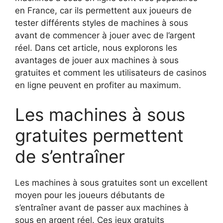
en France, car ils permettent aux joueurs de
tester différents styles de machines à sous
avant de commencer à jouer avec de l’argent
réel. Dans cet article, nous explorons les
avantages de jouer aux machines à sous
gratuites et comment les utilisateurs de casinos
en ligne peuvent en profiter au maximum.
Les machines à sous
gratuites permettent
de s’entraîner
Les machines à sous gratuites sont un excellent
moyen pour les joueurs débutants de
s’entraîner avant de passer aux machines à
sous en argent réel. Ces jeux gratuits