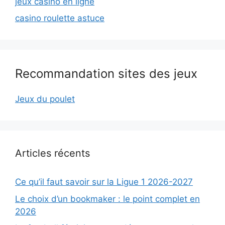
jeux casino en ligne
casino roulette astuce
Recommandation sites des jeux
Jeux du poulet
Articles récents
Ce qu’il faut savoir sur la Ligue 1 2026-2027
Le choix d’un bookmaker : le point complet en
2026