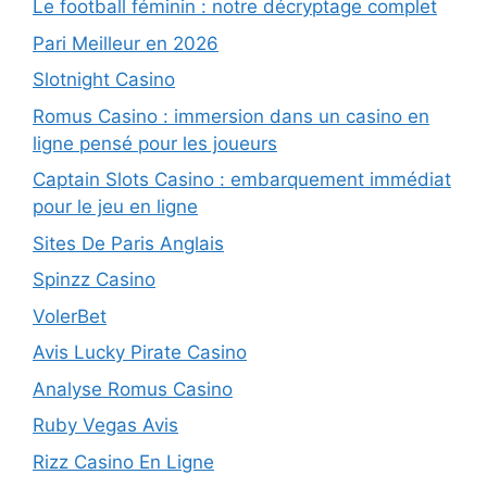
Le football féminin : notre décryptage complet
Pari Meilleur en 2026
Slotnight Casino
Romus Casino : immersion dans un casino en
ligne pensé pour les joueurs
Captain Slots Casino : embarquement immédiat
pour le jeu en ligne
Sites De Paris Anglais
Spinzz Casino
VolerBet
Avis Lucky Pirate Casino
Analyse Romus Casino
Ruby Vegas Avis
Rizz Casino En Ligne