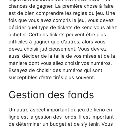
chances de gagner. La première chose à faire
est de bien comprendre les règles du jeu. Une
fois que vous avez compris le jeu, vous devez
décider quel type de tickets de keno vous allez
acheter. Certains tickets peuvent être plus
difficiles à gagner que d’autres, alors vous
devez choisir judicieusement. Vous devrez
aussi décider de la taille de vos mises et de la
manière dont vous allez choisir vos numéros.
Essayez de choisir des numéros qui sont
susceptibles d’être tirés plus souvent.
Gestion des fonds
Un autre aspect important du jeu de keno en
ligne est la gestion des fonds. Il est important
de déterminer un budget et de s’y tenir. Vous