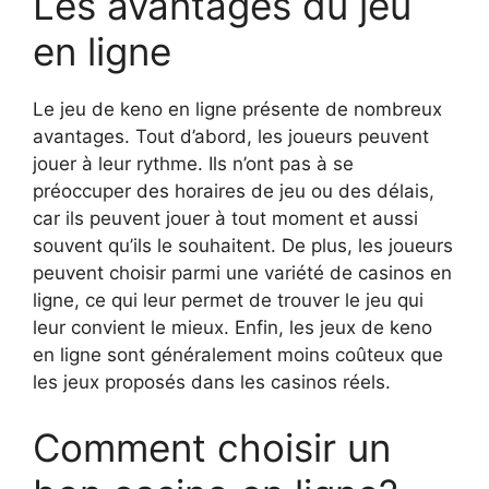
Les avantages du jeu
en ligne
Le jeu de keno en ligne présente de nombreux
avantages. Tout d’abord, les joueurs peuvent
jouer à leur rythme. Ils n’ont pas à se
préoccuper des horaires de jeu ou des délais,
car ils peuvent jouer à tout moment et aussi
souvent qu’ils le souhaitent. De plus, les joueurs
peuvent choisir parmi une variété de casinos en
ligne, ce qui leur permet de trouver le jeu qui
leur convient le mieux. Enfin, les jeux de keno
en ligne sont généralement moins coûteux que
les jeux proposés dans les casinos réels.
Comment choisir un