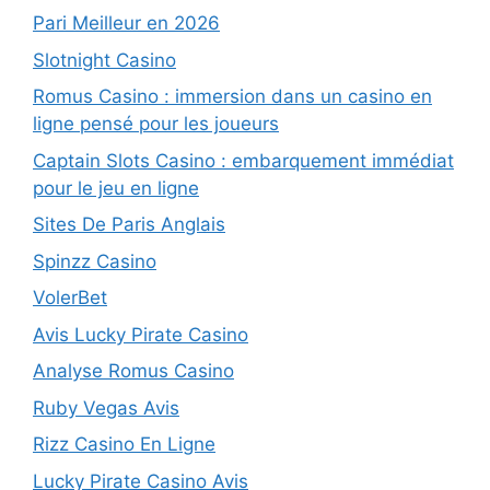
Pari Meilleur en 2026
Slotnight Casino
Romus Casino : immersion dans un casino en
ligne pensé pour les joueurs
Captain Slots Casino : embarquement immédiat
pour le jeu en ligne
Sites De Paris Anglais
Spinzz Casino
VolerBet
Avis Lucky Pirate Casino
Analyse Romus Casino
Ruby Vegas Avis
Rizz Casino En Ligne
Lucky Pirate Casino Avis