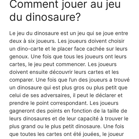
Comment jouer au jeu
du dinosaure?
Le jeu du dinosaure est un jeu qui se joue entre
deux à six joueurs. Les joueurs doivent choisir
un dino-carte et le placer face cachée sur leurs
genoux. Une fois que tous les joueurs ont leurs
cartes, le jeu peut commencer. Les joueurs
doivent ensuite découvrir leurs cartes et les
comparer. Une fois que l’un des joueurs a trouvé
un dinosaure qui est plus gros ou plus petit que
celui de ses adversaires, il peut le déclarer et
prendre le point correspondant. Les joueurs
gagneront des points en fonction de la taille de
leurs dinosaures et de leur capacité à trouver le
plus grand ou le plus petit dinosaure. Une fois
que toutes les cartes ont été jouées, le joueur