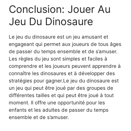
Conclusion: Jouer Au
Jeu Du Dinosaure
Le jeu du dinosaure est un jeu amusant et
engageant qui permet aux joueurs de tous âges
de passer du temps ensemble et de s’amuser.
Les règles du jeu sont simples et faciles à
comprendre et les joueurs peuvent apprendre à
connaître les dinosaures et à développer des
stratégies pour gagner.Le jeu du dinosaure est
un jeu qui peut être joué par des groupes de
différentes tailles et qui peut être joué à tout
moment. Il offre une opportunité pour les
enfants et les adultes de passer du temps
ensemble et de s’amuser.