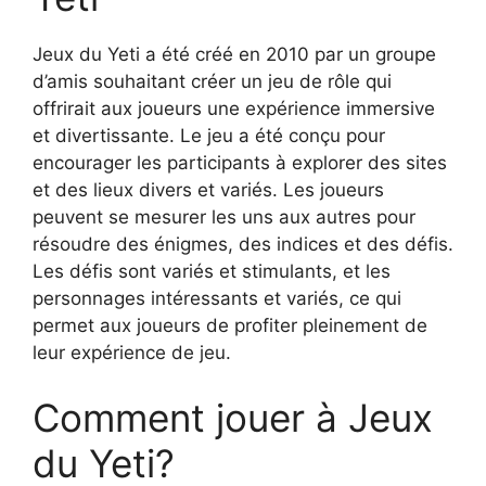
Jeux du Yeti a été créé en 2010 par un groupe
d’amis souhaitant créer un jeu de rôle qui
offrirait aux joueurs une expérience immersive
et divertissante. Le jeu a été conçu pour
encourager les participants à explorer des sites
et des lieux divers et variés. Les joueurs
peuvent se mesurer les uns aux autres pour
résoudre des énigmes, des indices et des défis.
Les défis sont variés et stimulants, et les
personnages intéressants et variés, ce qui
permet aux joueurs de profiter pleinement de
leur expérience de jeu.
Comment jouer à Jeux
du Yeti?