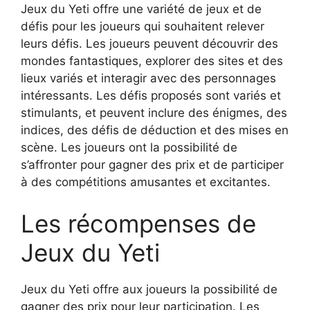
Jeux du Yeti offre une variété de jeux et de
défis pour les joueurs qui souhaitent relever
leurs défis. Les joueurs peuvent découvrir des
mondes fantastiques, explorer des sites et des
lieux variés et interagir avec des personnages
intéressants. Les défis proposés sont variés et
stimulants, et peuvent inclure des énigmes, des
indices, des défis de déduction et des mises en
scène. Les joueurs ont la possibilité de
s’affronter pour gagner des prix et de participer
à des compétitions amusantes et excitantes.
Les récompenses de
Jeux du Yeti
Jeux du Yeti offre aux joueurs la possibilité de
gagner des prix pour leur participation. Les