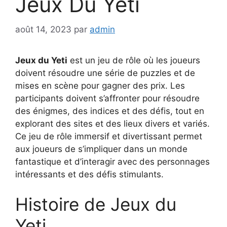
Jeux Du Yeti
août 14, 2023
par
admin
Jeux du Yeti
est un jeu de rôle où les joueurs
doivent résoudre une série de puzzles et de
mises en scène pour gagner des prix. Les
participants doivent s’affronter pour résoudre
des énigmes, des indices et des défis, tout en
explorant des sites et des lieux divers et variés.
Ce jeu de rôle immersif et divertissant permet
aux joueurs de s’impliquer dans un monde
fantastique et d’interagir avec des personnages
intéressants et des défis stimulants.
Histoire de Jeux du
Yeti