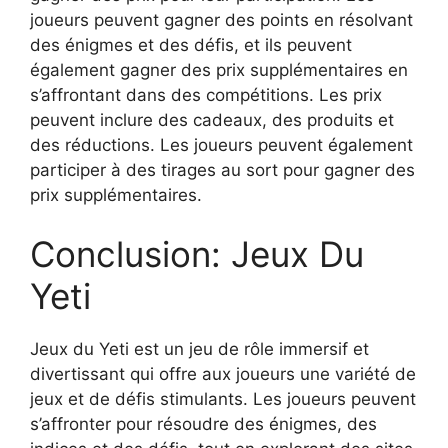
joueurs peuvent gagner des points en résolvant
des énigmes et des défis, et ils peuvent
également gagner des prix supplémentaires en
s’affrontant dans des compétitions. Les prix
peuvent inclure des cadeaux, des produits et
des réductions. Les joueurs peuvent également
participer à des tirages au sort pour gagner des
prix supplémentaires.
Conclusion: Jeux Du
Yeti
Jeux du Yeti est un jeu de rôle immersif et
divertissant qui offre aux joueurs une variété de
jeux et de défis stimulants. Les joueurs peuvent
s’affronter pour résoudre des énigmes, des