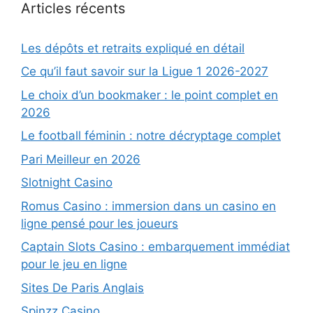
Articles récents
Les dépôts et retraits expliqué en détail
Ce qu’il faut savoir sur la Ligue 1 2026-2027
Le choix d’un bookmaker : le point complet en
2026
Le football féminin : notre décryptage complet
Pari Meilleur en 2026
Slotnight Casino
Romus Casino : immersion dans un casino en
ligne pensé pour les joueurs
Captain Slots Casino : embarquement immédiat
pour le jeu en ligne
Sites De Paris Anglais
Spinzz Casino