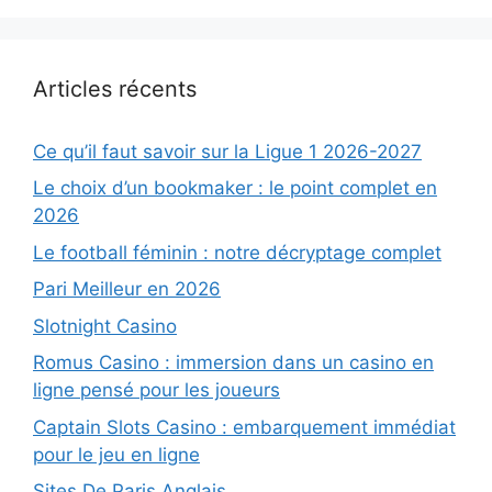
Articles récents
Ce qu’il faut savoir sur la Ligue 1 2026-2027
Le choix d’un bookmaker : le point complet en
2026
Le football féminin : notre décryptage complet
Pari Meilleur en 2026
Slotnight Casino
Romus Casino : immersion dans un casino en
ligne pensé pour les joueurs
Captain Slots Casino : embarquement immédiat
pour le jeu en ligne
Sites De Paris Anglais