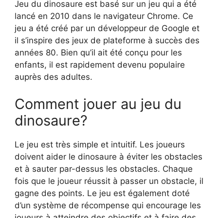
Jeu du dinosaure est basé sur un jeu qui a été
lancé en 2010 dans le navigateur Chrome. Ce
jeu a été créé par un développeur de Google et
il s’inspire des jeux de plateforme à succès des
années 80. Bien qu’il ait été conçu pour les
enfants, il est rapidement devenu populaire
auprès des adultes.
Comment jouer au jeu du
dinosaure?
Le jeu est très simple et intuitif. Les joueurs
doivent aider le dinosaure à éviter les obstacles
et à sauter par-dessus les obstacles. Chaque
fois que le joueur réussit à passer un obstacle, il
gagne des points. Le jeu est également doté
d’un système de récompense qui encourage les
joueurs à atteindre des objectifs et à faire des