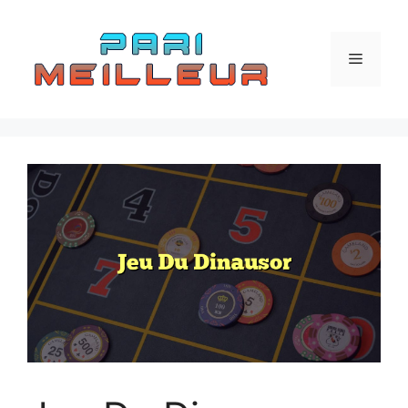
Aller
au
contenu
Menu