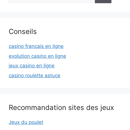
Conseils
casino francais en ligne
evolution casino en ligne
jeux casino en ligne
casino roulette astuce
Recommandation sites des jeux
Jeux du poulet