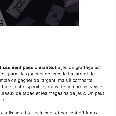
ertissement passionnante.
Le jeu de grattage est
ires parmi les joueurs de jeux de hasard et de
simple de gagner de l’argent, mais il comporte
attage sont disponibles dans de nombreux pays et
ureaux de tabac et les magasins de jeux. On peut
ne.
car ils sont faciles à jouer et peuvent offrir aux