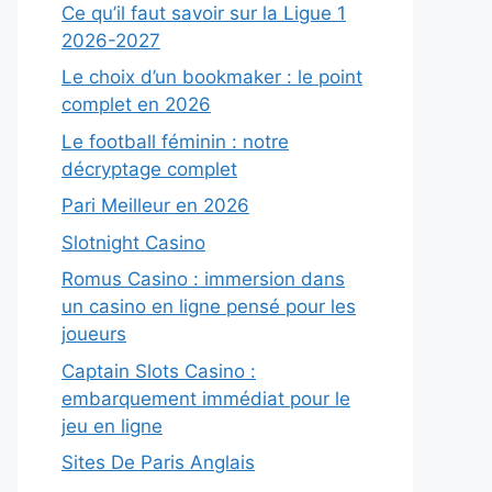
Ce qu’il faut savoir sur la Ligue 1
2026-2027
Le choix d’un bookmaker : le point
complet en 2026
Le football féminin : notre
décryptage complet
Pari Meilleur en 2026
Slotnight Casino
Romus Casino : immersion dans
un casino en ligne pensé pour les
joueurs
Captain Slots Casino :
embarquement immédiat pour le
jeu en ligne
Sites De Paris Anglais