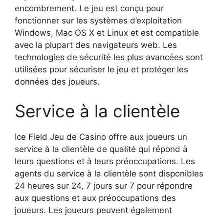
encombrement. Le jeu est conçu pour
fonctionner sur les systèmes d’exploitation
Windows, Mac OS X et Linux et est compatible
avec la plupart des navigateurs web. Les
technologies de sécurité les plus avancées sont
utilisées pour sécuriser le jeu et protéger les
données des joueurs.
Service à la clientèle
Ice Field Jeu de Casino offre aux joueurs un
service à la clientèle de qualité qui répond à
leurs questions et à leurs préoccupations. Les
agents du service à la clientèle sont disponibles
24 heures sur 24, 7 jours sur 7 pour répondre
aux questions et aux préoccupations des
joueurs. Les joueurs peuvent également