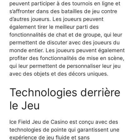
peuvent participer à des tournois en ligne et
s’affronter dans des batailles de jeu contre
d’autres joueurs. Les joueurs peuvent
également tirer le meilleur parti des
fonctionnalités de chat et de groupe, qui leur
permettent de discuter avec des joueurs du
monde entier. Les joueurs peuvent également
profiter des fonctionnalités de mise en scène,
qui leur permettent de personnaliser leur jeu
avec des objets et des décors uniques.
Technologies derrière
le Jeu
Ice Field Jeu de Casino est conçu avec des
technologies de pointe qui garantissent une
expérience de jeu fluide et sans