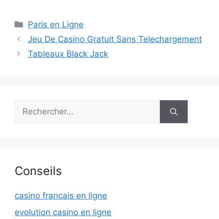
Catégories
Paris en Ligne
Jeu De Casino Gratuit Sans Telechargement
Tableaux Black Jack
Rechercher :
Conseils
casino francais en ligne
evolution casino en ligne