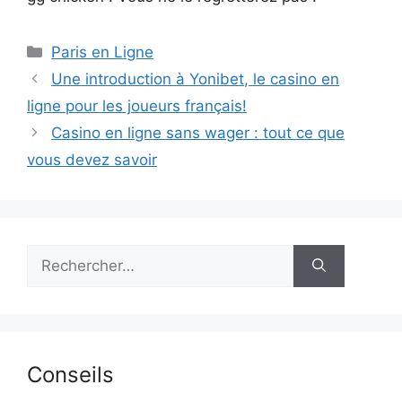
Catégories
Paris en Ligne
Une introduction à Yonibet, le casino en
ligne pour les joueurs français!
Casino en ligne sans wager : tout ce que
vous devez savoir
Rechercher :
Conseils