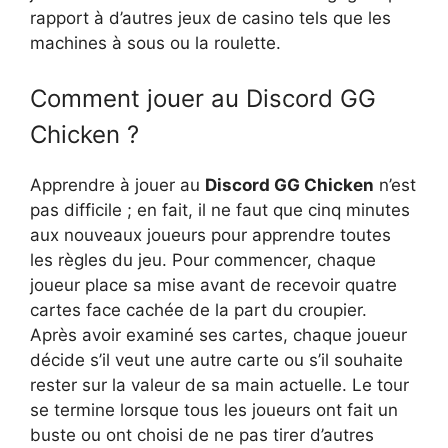
rapport à d’autres jeux de casino tels que les
machines à sous ou la roulette.
Comment jouer au Discord GG
Chicken ?
Apprendre à jouer au
Discord GG Chicken
n’est
pas difficile ; en fait, il ne faut que cinq minutes
aux nouveaux joueurs pour apprendre toutes
les règles du jeu. Pour commencer, chaque
joueur place sa mise avant de recevoir quatre
cartes face cachée de la part du croupier.
Après avoir examiné ses cartes, chaque joueur
décide s’il veut une autre carte ou s’il souhaite
rester sur la valeur de sa main actuelle. Le tour
se termine lorsque tous les joueurs ont fait un
buste ou ont choisi de ne pas tirer d’autres