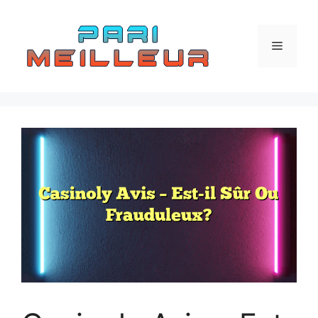
Aller
au
contenu
Menu