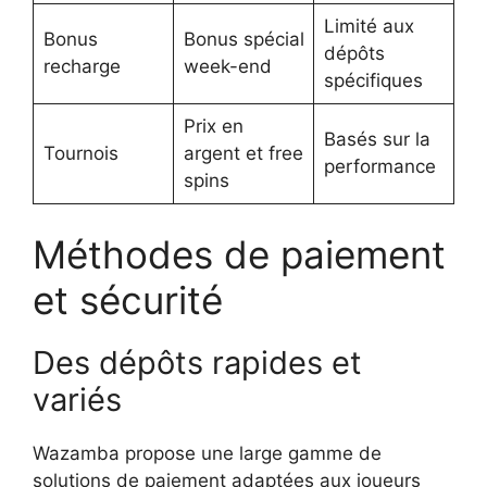
Limité aux
Bonus
Bonus spécial
dépôts
recharge
week-end
spécifiques
Prix en
Basés sur la
Tournois
argent et free
performance
spins
Méthodes de paiement
et sécurité
Des dépôts rapides et
variés
Wazamba propose une large gamme de
solutions de paiement adaptées aux joueurs