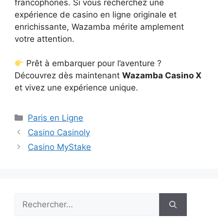
francophones. Si vous recherchez une
expérience de casino en ligne originale et
enrichissante, Wazamba mérite amplement
votre attention.
Prêt à embarquer pour l’aventure ?
Découvrez dès maintenant
Wazamba Casino X
et vivez une expérience unique.
Catégories
Paris en Ligne
Casino Casinoly
Casino MyStake
Rechercher :