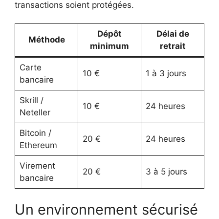
transactions soient protégées.
Dépôt
Délai de
Méthode
minimum
retrait
Carte
10 €
1 à 3 jours
bancaire
Skrill /
10 €
24 heures
Neteller
Bitcoin /
20 €
24 heures
Ethereum
Virement
20 €
3 à 5 jours
bancaire
Un environnement sécurisé