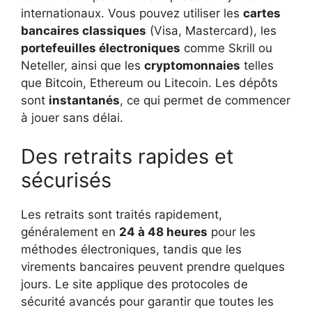
internationaux. Vous pouvez utiliser les
cartes
bancaires classiques
(Visa, Mastercard), les
portefeuilles électroniques
comme Skrill ou
Neteller, ainsi que les
cryptomonnaies
telles
que Bitcoin, Ethereum ou Litecoin. Les dépôts
sont
instantanés
, ce qui permet de commencer
à jouer sans délai.
Des retraits rapides et
sécurisés
Les retraits sont traités rapidement,
généralement en
24 à 48 heures
pour les
méthodes électroniques, tandis que les
virements bancaires peuvent prendre quelques
jours. Le site applique des protocoles de
sécurité avancés pour garantir que toutes les