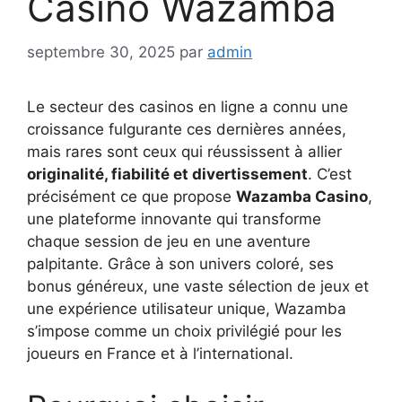
Casino Wazamba
septembre 30, 2025
par
admin
Le secteur des casinos en ligne a connu une
croissance fulgurante ces dernières années,
mais rares sont ceux qui réussissent à allier
originalité, fiabilité et divertissement
. C’est
précisément ce que propose
Wazamba Casino
,
une plateforme innovante qui transforme
chaque session de jeu en une aventure
palpitante. Grâce à son univers coloré, ses
bonus généreux, une vaste sélection de jeux et
une expérience utilisateur unique, Wazamba
s’impose comme un choix privilégié pour les
joueurs en France et à l’international.