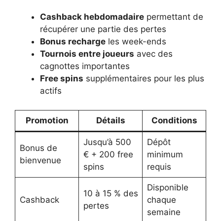
Cashback hebdomadaire
permettant de
récupérer une partie des pertes
Bonus recharge
les week-ends
Tournois entre joueurs
avec des
cagnottes importantes
Free spins
supplémentaires pour les plus
actifs
Promotion
Détails
Conditions
Jusqu’à 500
Dépôt
Bonus de
€ + 200 free
minimum
bienvenue
spins
requis
Disponible
10 à 15 % des
Cashback
chaque
pertes
semaine