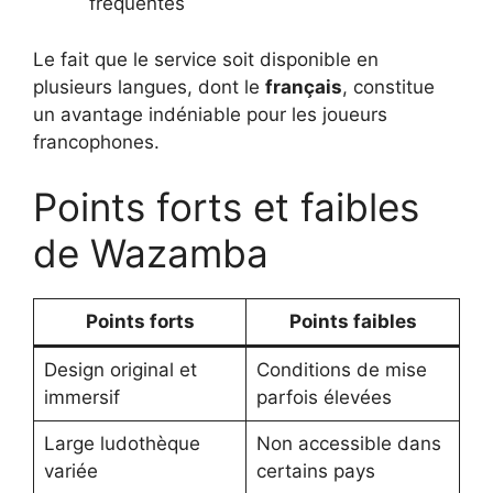
fréquentes
Le fait que le service soit disponible en
plusieurs langues, dont le
français
, constitue
un avantage indéniable pour les joueurs
francophones.
Points forts et faibles
de Wazamba
Points forts
Points faibles
Design original et
Conditions de mise
immersif
parfois élevées
Large ludothèque
Non accessible dans
variée
certains pays