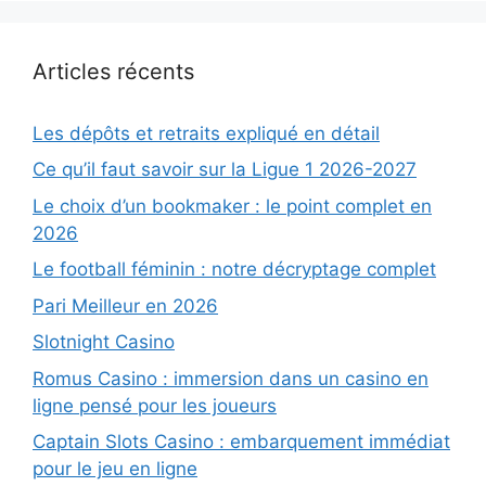
Articles récents
Les dépôts et retraits expliqué en détail
Ce qu’il faut savoir sur la Ligue 1 2026-2027
Le choix d’un bookmaker : le point complet en
2026
Le football féminin : notre décryptage complet
Pari Meilleur en 2026
Slotnight Casino
Romus Casino : immersion dans un casino en
ligne pensé pour les joueurs
Captain Slots Casino : embarquement immédiat
pour le jeu en ligne