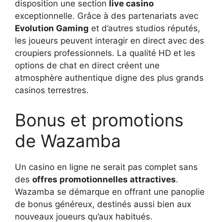
disposition une section
live casino
exceptionnelle. Grâce à des partenariats avec
Evolution Gaming
et d’autres studios réputés,
les joueurs peuvent interagir en direct avec des
croupiers professionnels. La qualité HD et les
options de chat en direct créent une
atmosphère authentique digne des plus grands
casinos terrestres.
Bonus et promotions
de Wazamba
Un casino en ligne ne serait pas complet sans
des
offres promotionnelles attractives
.
Wazamba se démarque en offrant une panoplie
de bonus généreux, destinés aussi bien aux
nouveaux joueurs qu’aux habitués.