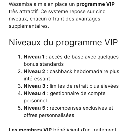
Wazamba a mis en place un
programme VIP
très attractif. Ce système repose sur cinq
niveaux, chacun offrant des avantages
supplémentaires.
Niveaux du programme VIP
Niveau 1
: accès de base avec quelques
bonus standards
Niveau 2
: cashback hebdomadaire plus
intéressant
Niveau 3
: limites de retrait plus élevées
Niveau 4
: gestionnaire de compte
personnel
Niveau 5
: récompenses exclusives et
offres personnalisées
Les membres VIP
bénéficient d’un traitement