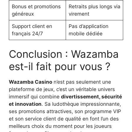
Bonus et promotions
Retraits plus longs via
généreux
virement
Support client en
Pas d’application
français 24/7
mobile dédiée
Conclusion : Wazamba
est-il fait pour vous ?
Wazamba Casino
n’est pas seulement une
plateforme de jeux, c’est un véritable univers
immersif qui combine
divertissement, sécurité
et innovation
. Sa ludothèque impressionnante,
ses promotions attractives, son programme VIP
et son service client de qualité en font l’un des
meilleurs choix du moment pour les joueurs