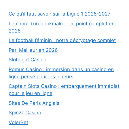
Ce qu’il faut savoir sur la Ligue 1 2026-2027
Le choix d’un bookmaker : le point complet en
2026
Le football féminin : notre décryptage complet
Pari Meilleur en 2026
Slotnight Casino
Romus Casino : immersion dans un casino en
ligne pensé pour les joueurs
Captain Slots Casino : embarquement immédiat
pour le jeu en ligne
Sites De Paris Anglais
Spinzz Casino
VolerBet