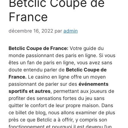
Betclic Coupe de
France
décembre 16, 2022
par
admin
Betclic Coupe de France:
Votre guide du
monde passionnant des paris en ligne. Si vous
êtes un fan de paris en ligne, vous avez sans
doute entendu parler de
Betclic Coupe de
France.
Le casino en ligne offre un moyen
passionnant de parier sur des
événements
sportifs et autres
, permettant aux joueurs de
profiter des sensations fortes du jeu sans
quitter le confort de leur propre maison. Dans
ce billet de blog, nous allons examiner de plus
près ce que Betclic a à offrir, y compris son
fonctionnement et pourquoi il est devenu l’un